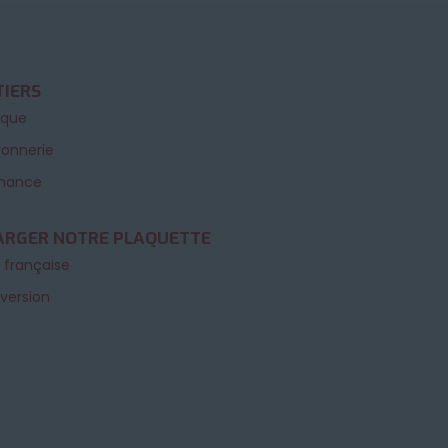
TIERS
ique
onnerie
nance
ARGER NOTRE PLAQUETTE
 française
 version