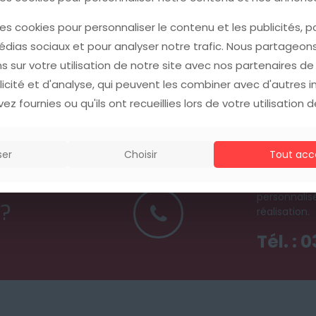
es cookies pour personnaliser le contenu et les publicités, p
es cookies pour personnaliser le contenu et les publicités, p
édias sociaux et pour analyser notre trafic. Nous partageo
édias sociaux et pour analyser notre trafic. Nous partageo
s sur votre utilisation de notre site avec nos partenaires d
s sur votre utilisation de notre site avec nos partenaires d
licité et d'analyse, qui peuvent les combiner avec d'autres 
licité et d'analyse, qui peuvent les combiner avec d'autres 
ez fournies ou qu'ils ont recueillies lors de votre utilisation d
ez fournies ou qu'ils ont recueillies lors de votre utilisation d
ser
ser
Choisir
Choisir
Tout acc
Tout acc
Contactez 
personnali
 ?
réalisation.
Tél. : 