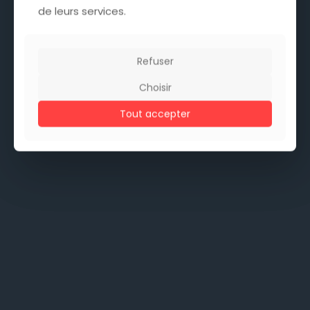
de leurs services.
de leurs services.
Refuser
Refuser
Choisir
Choisir
Tout accepter
Tout accepter