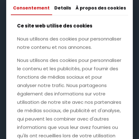
Consentement
Consentement
Details
Details
À propos des cookies
À propos des cookies
Ce site web utilise des cookies
Ce site web utilise des cookies
Nous utilisons des cookies pour personnaliser
Nous utilisons des cookies pour personnaliser
notre contenu et nos annonces.
notre contenu et nos annonces.
Nous utilisons des cookies pour personnaliser
Nous utilisons des cookies pour personnaliser
le contenu et les publicités, pour fournir des
le contenu et les publicités, pour fournir des
fonctions de médias sociaux et pour
fonctions de médias sociaux et pour
analyser notre trafic. Nous partageons
analyser notre trafic. Nous partageons
également des informations sur votre
également des informations sur votre
utilisation de notre site avec nos partenaires
utilisation de notre site avec nos partenaires
de médias sociaux, de publicité et d'analyse,
de médias sociaux, de publicité et d'analyse,
qui peuvent les combiner avec d'autres
qui peuvent les combiner avec d'autres
informations que vous leur avez fournies ou
informations que vous leur avez fournies ou
qu'ils ont recueillies lors de votre utilisation
qu'ils ont recueillies lors de votre utilisation