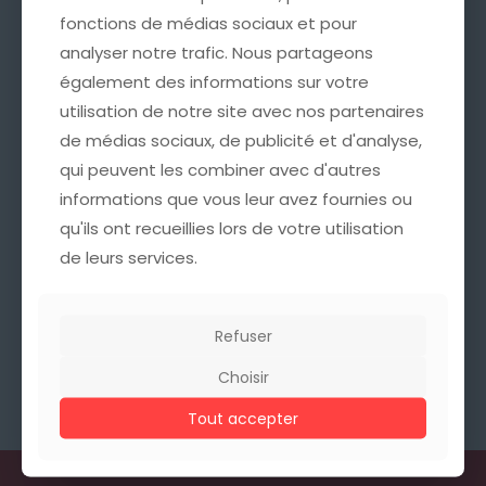
fonctions de médias sociaux et pour
fonctions de médias sociaux et pour
analyser notre trafic. Nous partageons
analyser notre trafic. Nous partageons
également des informations sur votre
également des informations sur votre
utilisation de notre site avec nos partenaires
utilisation de notre site avec nos partenaires
de médias sociaux, de publicité et d'analyse,
de médias sociaux, de publicité et d'analyse,
qui peuvent les combiner avec d'autres
qui peuvent les combiner avec d'autres
informations que vous leur avez fournies ou
informations que vous leur avez fournies ou
qu'ils ont recueillies lors de votre utilisation
qu'ils ont recueillies lors de votre utilisation
de leurs services.
de leurs services.
Refuser
Refuser
Choisir
Choisir
Tout accepter
Tout accepter