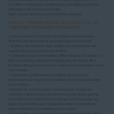
Conditions Générales d’Utilisation consultables par les
utilisateurs à l’adresse suivante :
https://www.disante.com/mentions-legales
ARTICLE 2 : PRINCIPES RELATIFS À LA COLLECTE ET AU
TRAITEMENT DES DONNÉES PERSONNELLES
Conformément à l’article 5 du Règlement européen
2016/679, les données à caractère personnel sont :
• Traitées de manière licite, loyale et transparente au
regard de la personne concernée ;
• Collectées pour des finalités déterminées (cf. Article 3.1
des présentes), explicites et légitimes, et ne pas être
traitées ultérieurement d'une manière incompatible avec
ces finalités ;
• Adéquates, pertinentes et limitées à ce qui est
nécessaire au regard des finalités pour lesquelles elles
sont traitées ;
• Exactes et, si nécessaire, tenues à jour. Toutes les
mesures raisonnables doivent être prises pour que les
données à caractère personnel qui sont inexactes, eu
égard aux finalités pour lesquelles elles sont traitées,
soient effacées ou rectifiées sans tarder ;
• Conservées sous une forme permettant l'identification