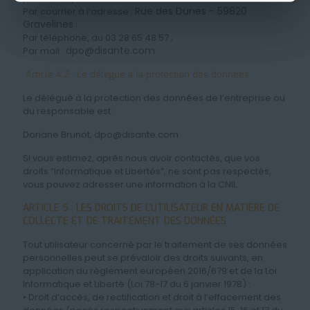
Rue des Dunes - 59820
Par courrier à l’adresse :
Gravelines
;
Par téléphone, au 03 28 65 48 57 ;
dpo@disante.com
Par mail :
.
Article 4.2 : Le délégué à la protection des données
Le délégué à la protection des données de l’entreprise ou
du responsable est :
Doriane Brunot, dpo@disante.com
Si vous estimez, après nous avoir contactés, que vos
droits “Informatique et Libertés”, ne sont pas respectés,
vous pouvez adresser une information à la CNIL.
ARTICLE 5 : LES DROITS DE L’UTILISATEUR EN MATIÈRE DE
COLLECTE ET DE TRAITEMENT DES DONNÉES
Tout utilisateur concerné par le traitement de ses données
personnelles peut se prévaloir des droits suivants, en
application du règlement européen 2016/679 et de la Loi
Informatique et Liberté (Loi 78-17 du 6 janvier 1978) :
• Droit d’accès, de rectification et droit à l’effacement des